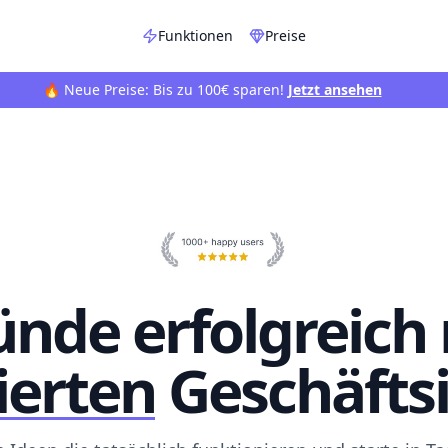
Funktionen
Preise
🔥 Neue Preise: Bis zu 100€ sparen!
Jetzt ansehen
nde erfolgreich
ierten
Geschäfts