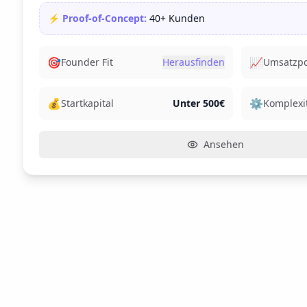
⚡ Proof-of-Concept:
40+ Kunden
🎯
📈
Founder Fit
Herausfinden
Umsatzpo
💰
⚙️
Startkapital
Unter 500€
Komplexi
Ansehen