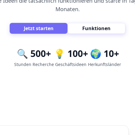
 Ideen die tatsächlich funktionieren und starte in Ta
Monaten.
Jetzt starten
Funktionen
🔍
500+
💡
100+
🌍
10+
Stunden Recherche
Geschäftsideen
Herkunftsländer