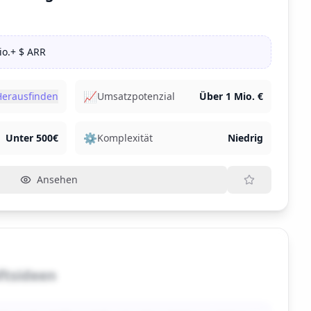
io.+ $ ARR
📈
Herausfinden
Umsatzpotenzial
Über 1 Mio. €
⚙️
Unter 500€
Komplexität
Niedrig
Ansehen
ftsideen