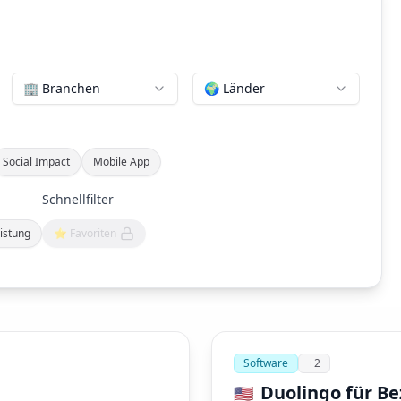
🏢 Branchen
🌍 Länder
Social Impact
Mobile App
Schnellfilter
istung
⭐ Favoriten
Software
+
2
Duolingo für B
🇺🇸