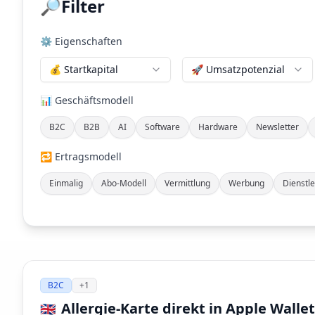
🔎
Filter
⚙️ Eigenschaften
💰 Startkapital
🚀 Umsatzpotenzial
📊 Geschäftsmodell
B2C
B2B
AI
Software
Hardware
Newsletter
🔁 Ertragsmodell
Einmalig
Abo-Modell
Vermittlung
Werbung
Dienstle
B2C
+
1
Allergie-Karte direkt in Apple Wallet
🇬🇧