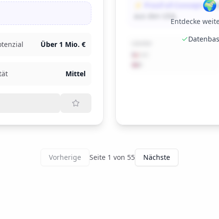

⚡ Proof-of-Concept:
Vali
aus den USA.
Entdecke weit
Datenbas
Länder
tenzial
Über 1 Mio. €
🇺🇸
141
🇬🇧
8
tät
Mittel
Vorherige
Seite
1
von
55
Nächste