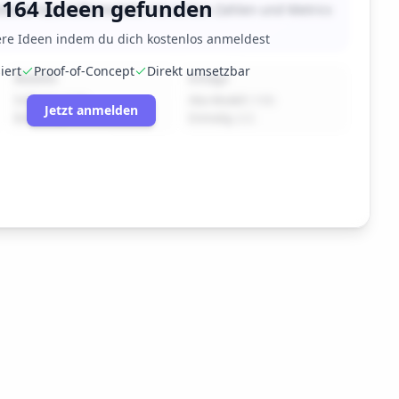

164
Ideen gefunden
dierte Geschäftsmodelle mit echten Zahlen und Metrics
ere Ideen indem du dich kostenlos anmeldest
iert
Proof-of-Concept
Direkt umsetzbar
Modelle
Erträge
Software
(
123
)
Abo-Modell
(
108
)
Jetzt anmelden
B2B
(
114
)
Einmalig
(
22
)