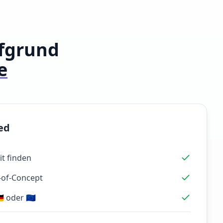
ufgrund
e
ed
it finden
-of-Concept
 oder 🇪🇺