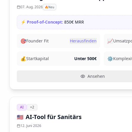
07. Aug. 2026
🔥
Neu
⚡ Proof-of-Concept:
850€ MRR
🎯
📈
Founder Fit
Herausfinden
Umsatzpo
💰
⚙️
Startkapital
Unter 500€
Komplexi
Ansehen
AI
+
2
AI-Tool für Sanitärs
🇺🇸
12. Juni 2026