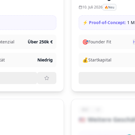
10. Juli 2026
🔥
Neu
⚡ Proof-of-Concept:
1 M
🎯
tenzial
Über 250k €
Founder Fit
💰
tät
Niedrig
Startkapital
B2C
+2
Weitere Geschä
🇺🇸