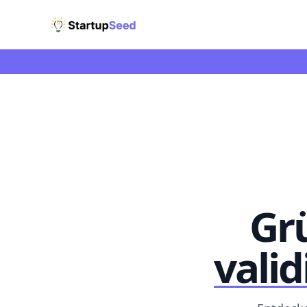
Grü
valid