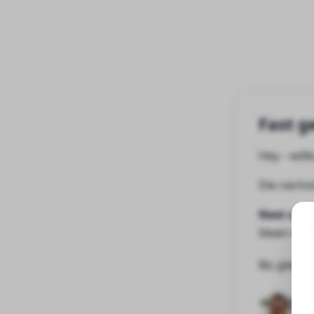
Fast g
Hey
– wil
Die nächst
Next step
Ideen erh
Bis gleich!
Fre