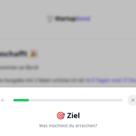
eschafft 🎉
lkommen an Bord!
e Ausgabe mit 2 Ideen schicke ich dir in
0
Tagen
und
17
St
:
Checke kurz deine Inbox um deine E-Mail zu bestätigen un
alten zu können
.
🎯
Ziel
Was möchtest du erreichen?
derik Filosi