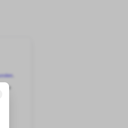
unden
.
d die